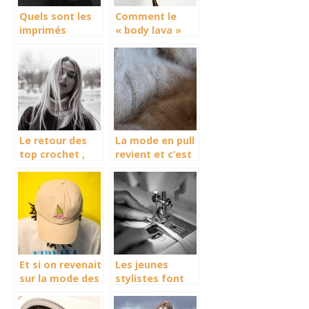
Quels sont les
Comment le
imprimés
« body lava »
tendance pour
est venu
cet été ?
révolutionné le
milieu du
maquillage ?
Le retour des
La mode en pull
top crochet ,
revient et c’est
une tendance
une tendance
qui revient en
force
Et si on revenait
Les jeunes
sur la mode des
stylistes font
daddy hat ?
carrière avec
leur surjeteuse