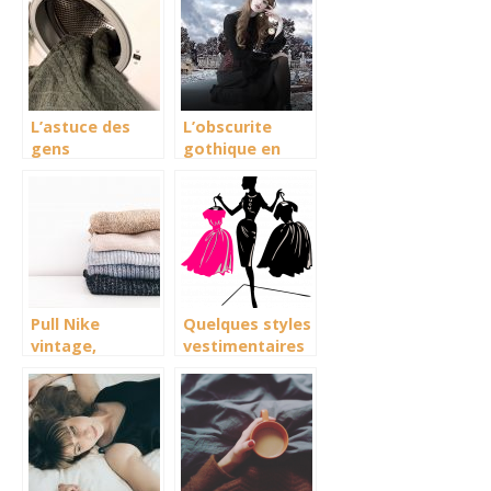
L’astuce des
L’obscurite
gens
gothique en
responsables :
automne – 3
Comment laver
looks pour elle
son pull
cachemire ?
Pull Nike
Quelques styles
vintage,
vestimentaires
comment
pour une
trouver une
quarantenaire
pépite ?