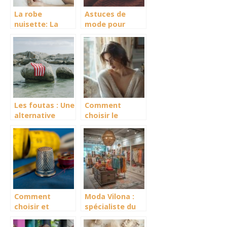
La robe
Astuces de
nuisette: La
mode pour
nouvelle
porter un pull
tendance mode
Les foutas : Une
Comment
alternative
choisir le
legere et
parfait pull
pratique aux
cachemire col v
serviettes de
pour femme
plage
traditionnelles
Comment
Moda Vilona :
choisir et
spécialiste du
utiliser les
prêt à porter
patrons pdf de
féminin à petits