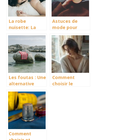
La robe
Astuces de
nuisette: La
mode pour
nouvelle
porter un pull
tendance mode
Les foutas : Une
Comment
alternative
choisir le
legere et
parfait pull
pratique aux
cachemire col v
serviettes de
pour femme
plage
traditionnelles
Comment
choisir et