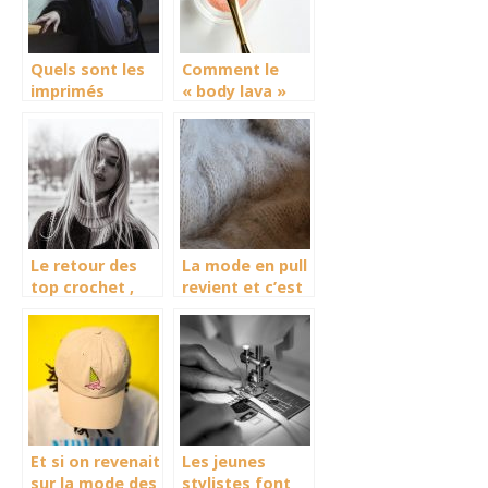
Quels sont les
Comment le
imprimés
« body lava »
tendance pour
est venu
cet été ?
révolutionné le
milieu du
maquillage ?
Le retour des
La mode en pull
top crochet ,
revient et c’est
une tendance
une tendance
qui revient en
force
Et si on revenait
Les jeunes
sur la mode des
stylistes font