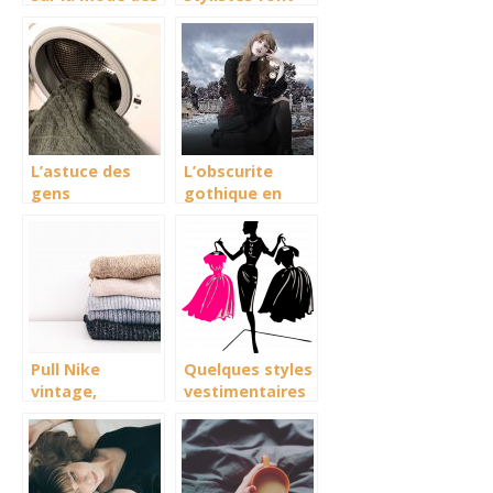
daddy hat ?
carrière avec
leur surjeteuse
L’astuce des
L’obscurite
gens
gothique en
responsables :
automne – 3
Comment laver
looks pour elle
son pull
cachemire ?
Pull Nike
Quelques styles
vintage,
vestimentaires
comment
pour une
trouver une
quarantenaire
pépite ?