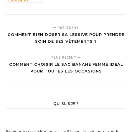
utiliser les
patrons pdf de
couture pour
des créations
PRÉCÉDENT
tendance
COMMENT BIEN DOSER SA LESSIVE POUR PRENDRE
SOIN DE SES VÊTEMENTS ?
PLUS RÉCENT
COMMENT CHOISIR LE SAC BANANE FEMME IDÉAL
POUR TOUTES LES OCCASIONS
QUI SUIS JE ?
Bonjour je suis Mégane et j’ai 31 ans. Je suis une grande