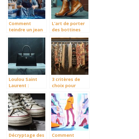
écologique
Comment
L’art de porter
teindre un jean
des bottines
soi-même en 5
avec un jean :
étapes simples
conseils
et rapides
morpho
personnalisés
Loulou Saint
3 critères de
Laurent :
choix pour
présentation et
choisir sa
avis sur ce sac
djellaba :
iconique et ses
trouvez la taille
éditions
et le modèle
limitées
parfait
Décryptage des
Comment