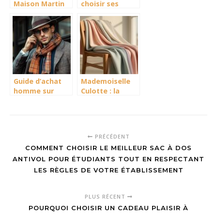
Maison Martin
choisir ses
Margiela x
chaussures en
Converse, les
fonction de sa
sneakers effet
morphologie et
craquelé : quand
de son style
la haute
personnel
couture
rencontre la
basket iconique
Guide d’achat
Mademoiselle
homme sur
Culotte : la
https://monsieur-
nouvelle icône
charli.fr/ :
de la lingerie
conseils pour
française
trouver la taille
écoresponsable
PRÉCÉDENT
parfaite de
COMMENT CHOISIR LE MEILLEUR SAC À DOS
vêtements
élégants
ANTIVOL POUR ÉTUDIANTS TOUT EN RESPECTANT
LES RÈGLES DE VOTRE ÉTABLISSEMENT
PLUS RÉCENT
POURQUOI CHOISIR UN CADEAU PLAISIR À