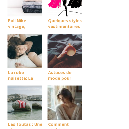
Pull Nike
Quelques styles
vintage,
vestimentaires
comment
pour une
trouver une
quarantenaire
pépite ?
La robe
Astuces de
nuisette: La
mode pour
nouvelle
porter un pull
tendance mode
Les foutas : Une
Comment