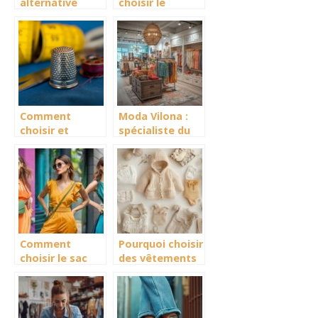
alternative
choisir le
legere et
parfait pull
pratique aux
cachemire col v
serviettes de
pour femme
plage
traditionnelles
Comment
Moda Vilona :
choisir et
spécialiste du
utiliser les
prêt à porter
patrons pdf de
féminin à petits
couture pour
prix
des créations
tendance
Comment
Pourquoi choisir
choisir le sac
des vêtements
banane femme
de seconde
idéal pour
main pour bébé
toutes les
est un choix
occasions
intelligent et