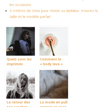
les occasions
3 critères de choix pour choisir sa djellaba : trouvez la
taille et le modèle parfait
Quels sont les
Comment le
imprimés
« body lava »
tendance pour
est venu
cet été ?
révolutionné le
milieu du
maquillage ?
Le retour des
La mode en pull
top crochet ,
revient et c’est