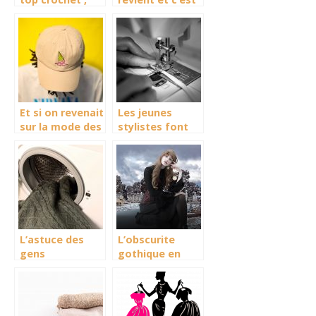
une tendance
une tendance
qui revient en
force
Et si on revenait
Les jeunes
sur la mode des
stylistes font
daddy hat ?
carrière avec
leur surjeteuse
L’astuce des
L’obscurite
gens
gothique en
responsables :
automne – 3
Comment laver
looks pour elle
son pull
cachemire ?