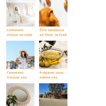
qui revient en
force
Comment
Être tendance
choisir sa robe
en hiver, le look
de mariée ?
parfait avec un
pull !
Comment
Préparer vous-
trouver son
même vos
look idéal pour
produits de
cet été ?
beauté