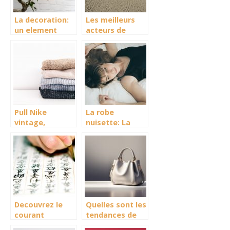
La decoration:
Les meilleurs
un element
acteurs de
important dans
Western: qui
la maison!
sont-ils?
Pull Nike
La robe
vintage,
nuisette: La
comment
nouvelle
trouver une
tendance mode
pépite ?
Decouvrez le
Quelles sont les
courant
tendances de
stylistique
sacs en 2023 ?