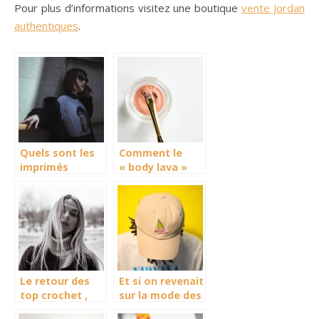
Pour plus d’informations visitez une boutique
vente Jordan
authentiques
.
Quels sont les
Comment le
imprimés
« body lava »
tendance pour
est venu
cet été ?
révolutionné le
milieu du
maquillage ?
Le retour des
Et si on revenait
top crochet ,
sur la mode des
une tendance
daddy hat ?