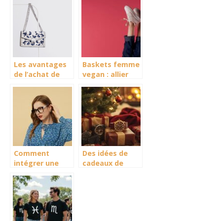
Sumie-e !
Les avantages
Baskets femme
de l’achat de
vegan : allier
sacs a main en
style, confort
gros pour votre
et engagement
entreprise
éthique
Comment
Des idées de
intégrer une
cadeaux de
robe vintage
Noël pour
des années 80
homme et
dans un look
femme à ne pas
moderne ?
manquer