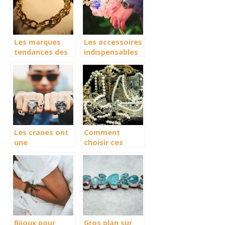
Les marques
Les accessoires
tendances des
indispensables
bijoux
pour la mode
masculine
Les cranes ont
Comment
une
choisir ces
signification
accessoires de
spirituelle, mais
mode?
de quoi s’agit-il
?
Bijoux pour
Gros plan sur