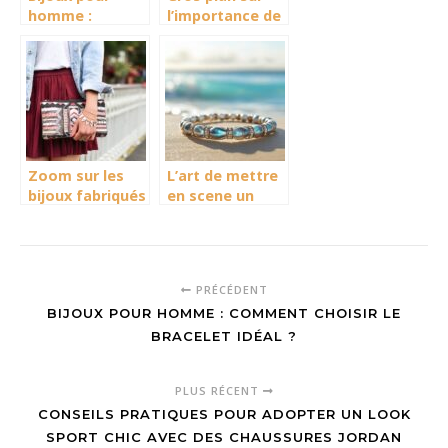
homme :
l’importance de
comment
porter un
choisir le
bracelet
bracelet idéal ?
énergétique
Zoom sur les
L’art de mettre
bijoux fabriqués
en scene un
à la main et
Bracelet
leurs avantages
Coquillage
Tahitien dans
un decor
PRÉCÉDENT
paradisiaque
BIJOUX POUR HOMME : COMMENT CHOISIR LE
BRACELET IDÉAL ?
PLUS RÉCENT
CONSEILS PRATIQUES POUR ADOPTER UN LOOK
SPORT CHIC AVEC DES CHAUSSURES JORDAN